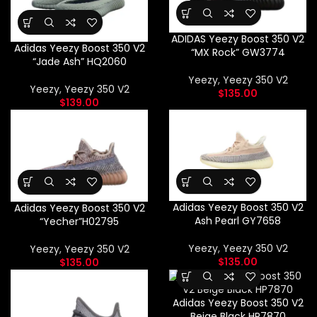
ADIDAS Yeezy Boost 350 V2
Adidas Yeezy Boost 350 V2
“MX Rock” GW3774
“Jade Ash” HQ2060
Yeezy
,
Yeezy 350 V2
Yeezy
,
Yeezy 350 V2
$
135.00
$
139.00
Adidas Yeezy Boost 350 V2
Adidas Yeezy Boost 350 V2
Ash Pearl GY7658
“Yecher”H02795
Yeezy
,
Yeezy 350 V2
Yeezy
,
Yeezy 350 V2
$
135.00
$
135.00
Adidas Yeezy Boost 350 V2
Beige Black HP7870