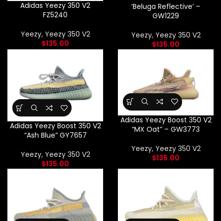
Adidas Yeezy 350 V2
‘Beluga Reflective’ –
FZ5240
GW1229
Yeezy
,
Yeezy 350 V2
Yeezy
,
Yeezy 350 V2
$
135.00
$
135.00
Adidas Yeezy Boost 350 V2
Adidas Yeezy Boost 350 V2
“MX Oat” – GW3773
“Ash Blue” GY7657
Yeezy
,
Yeezy 350 V2
Yeezy
,
Yeezy 350 V2
$
135.00
$
135.00