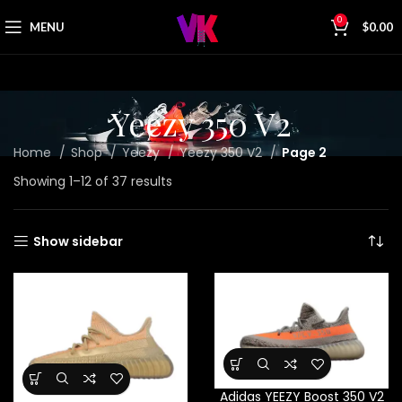
0
MENU
$
0.00
Yeezy 350 V2
Home
Shop
Yeezy
Yeezy 350 V2
Page 2
Showing 1–12 of 37 results
Show sidebar
Adidas YEEZY Boost 350 V2